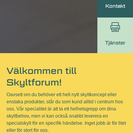
Kontakt

Tjänster
Välkommen till
Skyltforum!
Oavsett om du behöver ett helt nytt skyltkoncept eller
enstaka produkter, står du som kund alltid i centrum hos
oss. Vår specialitet är att ta ett helhetsgrepp om dina
skyltbehov, men vi kan också snabbt leverera en
specialskylt för en specifik händelse. Inget jobb är för litet
eller för stort för oss.